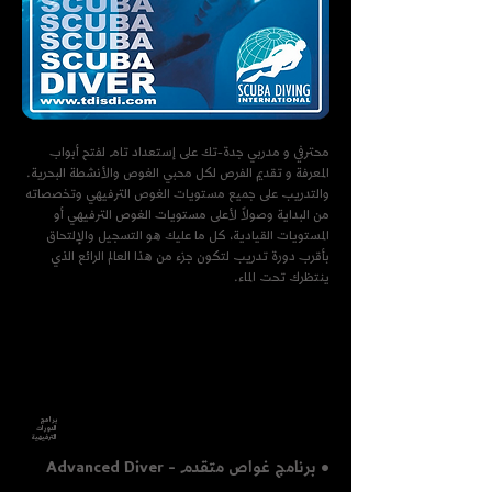
محترفي و مدربي جدة-تك على إستعداد تام لفتح أبواب
المعرفة و تقديم الفرص لكل محبي الغوص والأنشطة البحرية.
والتدريب على جميع مستويات الغوص الترفيهي وتخصصاته
من البداية وصولاً لأعلى مستويات الغوص الترفيهي أو
المستويات القيادية، كل ما عليك هو التسجيل والإلتحاق
بأقرب دورة تدريب لتكون جزء من هذا العالم الرائع الذي
ينتظرك تحت الماء.
برامج
الدورات
الترفيهية
• برنامج غواص متقدم - Advanced Diver