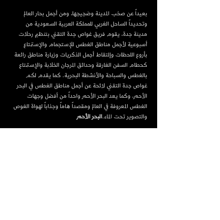
بعيداً عن صخب المدينة وضجيجها، ومن أجمل بحار العالم 
وتحديداً الساحل الغربي للمملكة العربية السعودية من 
مدينة جدة، يقوم فريق غواص جدة التقني بتنظيم رحلات 
أسبوعية لأجمل مناطق الغطس للإستجمام والإستمتاع 
بأروع اللحظات وإلتقاط أجمل الذكريات وزيارة مناطق رائعة 
كحطام السفن الغارقة وحدائق المرجان الخلابة والإستمتاع 
بالغطس والسباحة والأنشطة البحرية. كما يقدم لكم 
غواص جدة التقني لائحة عن أجمل مناطق الغطس في البحر 
الأحمر، وكما يعد البحر الأحمر واحداً من أفضل وجهات 
الغطس المعروفة في العالم ومقصداً هاماً وجذاباً لهواة الغوص 
والتصوير تحت الماء.
البحر الأحمر
Contact us:
Prince Abdulmajeed,
Al-Ammwaj, Jeddah 23812, Saudi Arabia